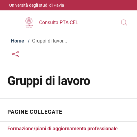
Vai ai contenuti
Vai al menu di navigazione
Vai al footer
Università degli studi di Pavia
Consulta PTA-CEL
Home
/
Gruppi di lavor...
Links condivisione social
Bottone condivisione social
Gruppi di lavoro
PAGINE COLLEGATE
Formazione/piani di aggiornamento professionale